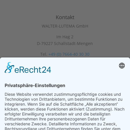
Kontakt
WALTER-LUTEMA GmbH
Im Hag 2
D-79227 Schallstadt-Mengen
Tel.
+49 (0) 7664-40 30 30
Fax +49 (0) 7664-40 30 40
info@walter-lutema.de
Links
Startseite
Über uns
Gewerbekunden
Privatkunden
Marktpartner
Service