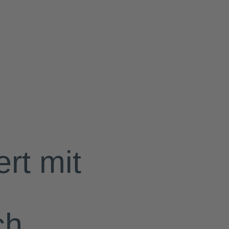
rt mit
ch