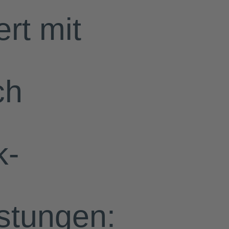
rt mit
ch
k-
stungen: