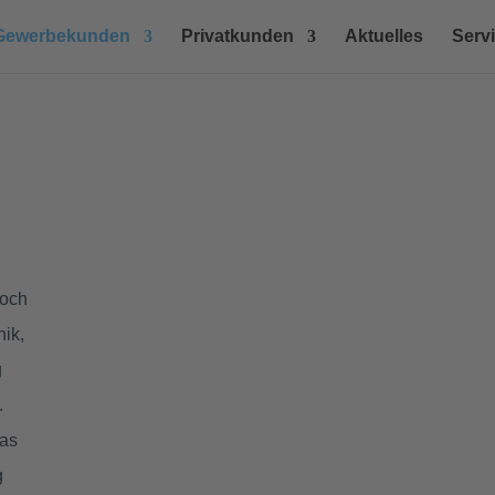
Gewerbekunden
Privatkunden
Aktuelles
Serv
Doch
nik,
g
.
das
g