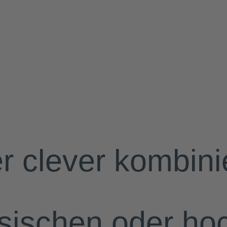
r clever kombinie
ssischen oder ho