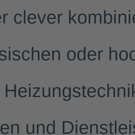
r clever kombinie
ssischen oder ho
n Heizungstechni
n und Dienstlei